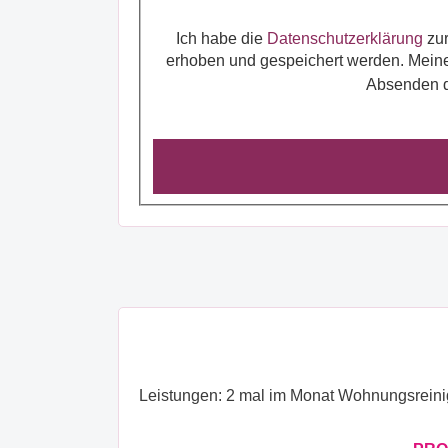
Ich habe die
Datenschutzerklärung
zur Kenntnis genommen und bin damit einverstanden, dass die von mir angegebenen Daten elektronisch
erhoben und gespeichert werden. Meine Daten werden zweckgebunden zur Bearbeitung und Beantwortung meiner Anfrage benutzt. Durch das
Leistungen: 2 mal im Monat Wohnungsreini