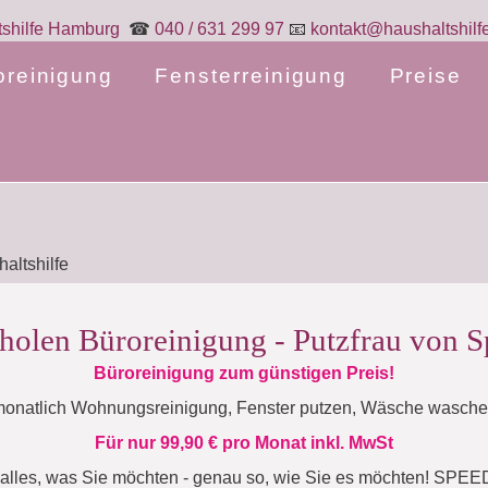
☎
040 / 631 299 97
📧
kontakt@haushaltshil
oreinigung
Fensterreinigung
Preise
holen Büroreinigung - Putzfrau von S
Büroreinigung zum günstigen Preis!
monatlich Wohnungsreinigung, Fenster putzen, Wäsche waschen
Für nur 99,90 € pro Monat inkl. MwSt
 alles, was Sie möchten - genau so, wie Sie es möchten! SP