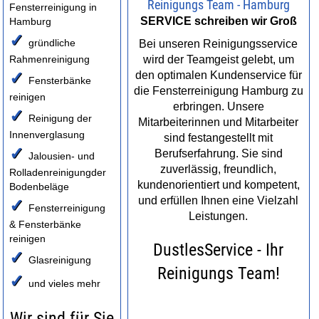
Reinigungs Team - Hamburg
Fensterreinigung in
SERVICE schreiben wir Groß
Hamburg
✓
gründliche
Bei unseren Reinigungsservice
Rahmenreinigung
wird der Teamgeist gelebt, um
✓
den optimalen Kundenservice für
Fensterbänke
die Fensterreinigung Hamburg zu
reinigen
erbringen. Unsere
✓
Reinigung der
Mitarbeiterinnen und Mitarbeiter
Innenverglasung
sind festangestellt mit
✓
Berufserfahrung. Sie sind
Jalousien- und
zuverlässig, freundlich,
Rolladenreinigungder
kundenorientiert und kompetent,
Bodenbeläge
und erfüllen Ihnen eine Vielzahl
✓
Fensterreinigung
Leistungen.
& Fensterbänke
reinigen
DustlesService - Ihr
✓
Glasreinigung
Reinigungs Team!
✓
und vieles mehr
Wir sind für Sie