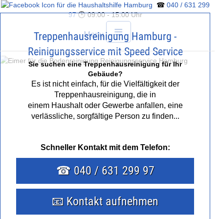
☎
040 / 631 299
97
🕒 09:00 - 15:00 Uhr
≡
Menu
Treppenhausreinigung Hamburg -
Reinigungsservice mit Speed Service
Sie suchen eine Treppenhausreinigung für Ihr
Gebäude?
Es ist nicht einfach, für die Vielfältigkeit der
Treppenhausreinigung, die in
BÜROREINIGUNG
einem Haushalt oder Gewerbe anfallen, eine
verlässliche, sorgfältige Person zu finden...
FENSTERREINIGUNG
Schneller Kontakt mit dem Telefon:
PREISE
☎ 040 / 631 299 97
ANGEBOT EINHOLEN
📧 Kontakt aufnehmen
HAUSHALTSHILFE