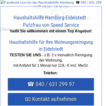
☎
040 / 631 299
97
🕒 09:00 - 15:00 Uhr
≡
Menu
Haushaltshilfe Hamburg-Eidelstedt -
Putzfrau von Speed Service
heißt Sie willkommen mit einem Top Angebot!
Haushaltshilfe für Ihre Wohnungsreinigung
HOME
in Eidelstedt
TESTEN SIE UNS
- z.B. 2 x monatlich Reinigung
der Wohnung,
HAUSHALTSHILFE
mit Anfahrt für 1 Monat nur 119,- € incl. MwSt.
Telefon:
PUTZFRAU
☎ 040 / 631 299 97
BÜROREINIGUNG
📧 Kontakt aufnehmen
PREISE