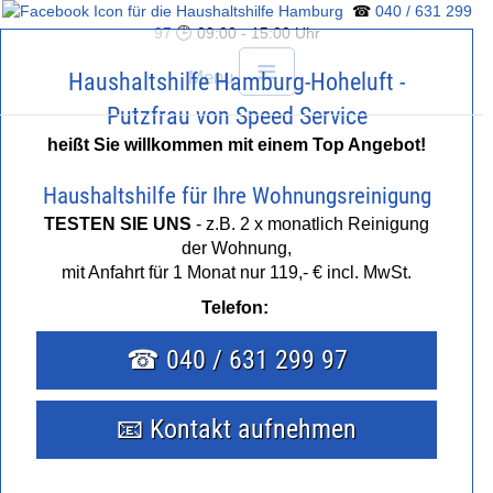
☎
040 / 631 299
97
🕒 09:00 - 15:00 Uhr
≡
Menu
Haushaltshilfe Hamburg-Hoheluft -
Putzfrau von Speed Service
heißt Sie willkommen mit einem Top Angebot!
Haushaltshilfe für Ihre Wohnungsreinigung
HOME
TESTEN SIE UNS
- z.B. 2 x monatlich Reinigung
der Wohnung,
mit Anfahrt für 1 Monat nur 119,- € incl. MwSt.
HAUSHALTSHILFE
Telefon:
PUTZFRAU
☎ 040 / 631 299 97
BÜROREINIGUNG
📧 Kontakt aufnehmen
PREISE