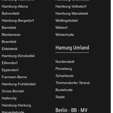
Hamburg-Altona
Hamburg-Volksdorf
Bahrenfeld
Hamburg-Wandsbek
Hamburg-Bergedorf
Wellingsbüttel
Barmbek
Wilstorf
Blankenese
Winterhude
Bramfeld
Hamurg Umland
Eidelstedt
Hamburg-Eimsbüttel
Norderstedt
Eißendorf
Pinneberg
Eppendorf
Scharbeutz
Farmsen-Berne
Timmendorfer Strand
Hamburg-Fuhlsbüttel
Buxtehude
Gross-Borstel
Stade
Hafencity
Hamburg-Harburg
Berlin - BB - MV
Harvestehude