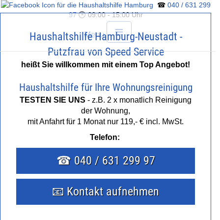
☎
040 / 631 299
97
🕒 09:00 - 15:00 Uhr
≡
Menu
Haushaltshilfe Hamburg-Neustadt -
Putzfrau von Speed Service
heißt Sie willkommen mit einem Top Angebot!
Haushaltshilfe für Ihre Wohnungsreinigung
HOME
TESTEN SIE UNS
- z.B. 2 x monatlich Reinigung
der Wohnung,
mit Anfahrt für 1 Monat nur 119,- € incl. MwSt.
HAUSHALTSHILFE
Telefon:
PUTZFRAU
☎ 040 / 631 299 97
BÜROREINIGUNG
📧 Kontakt aufnehmen
PREISE