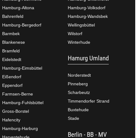
Hamburg-Altona
Hamburg-Volksdorf
Bahrenfeld
Hamburg-Wandsbek
Hamburg-Bergedorf
Wellingsbüttel
Barmbek
Wilstorf
Blankenese
Winterhude
Bramfeld
Hamurg Umland
Eidelstedt
Hamburg-Eimsbüttel
Norderstedt
Eißendorf
Pinneberg
Eppendorf
Scharbeutz
Farmsen-Berne
Timmendorfer Strand
Hamburg-Fuhlsbüttel
Buxtehude
Gross-Borstel
Stade
Hafencity
Hamburg-Harburg
Berlin - BB - MV
Harvestehude